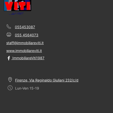
055453087
055 4564073
staff@immobiliareviti.it
www.immobiliareviti.it
ImmobiliareViti1987
Firenze, Via Reginaldo Giuliani 232/c/d
Lun-Ven 15-19