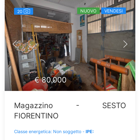
NUOVO
VENDESI
20
€
80.000
Magazzino - SESTO
FIORENTINO
Classe energetica: Non soggetto -
IPE: