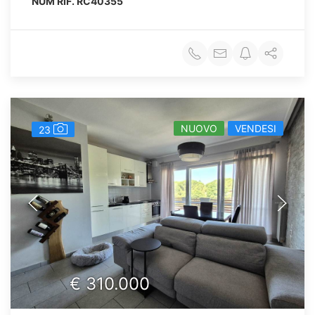
NUM RIF.
RC40355
NUOVO
VENDESI
23
€
310.000