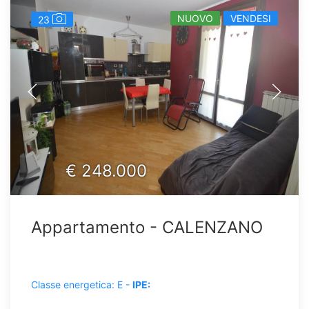
NUOVO
VENDESI
23
€
248.000
Appartamento - CALENZANO
Classe energetica: E -
IPE: