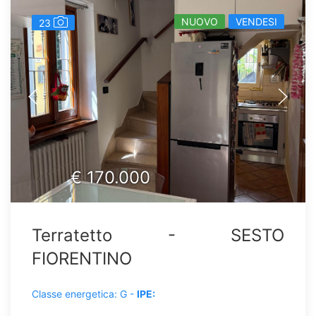
NUOVO
VENDESI
23
€
170.000
Terratetto - SESTO
FIORENTINO
Classe energetica: G -
IPE: