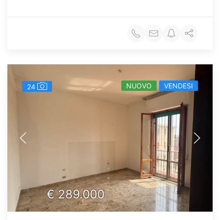
NUOVO
VENDESI
24
€
289.000