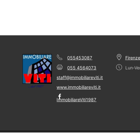
055453087
Firenze
055 4564073
Lun-Ve
staff@immobiliareviti.it
www.immobiliareviti.it
ImmobiliareViti1987