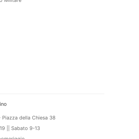
o Militare
ino
- Piazza della Chiesa 38
19 || Sabato 9-13
 pomeriggio