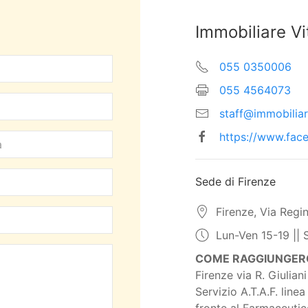
Immobiliare Vi
055 0350006
055 4564073
staff@immobiliare
https://www.fac
Sede di Firenze
Firenze, Via Regi
Lun-Ven 15-19 || 
COME RAGGIUNGERC
Firenze via R. Giulian
Servizio A.T.A.F. line