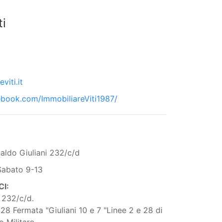
ti
viti.it
ebook.com/ImmobiliareViti1987/
naldo Giuliani 232/c/d
Sabato 9-13
I:
i 232/c/d.
a 28 Fermata "Giuliani 10 e 7 "Linee 2 e 28 di