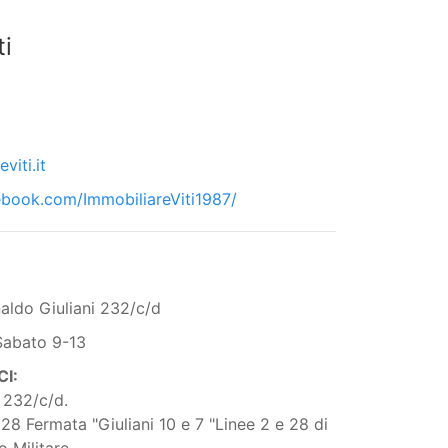
ti
viti.it
ebook.com/ImmobiliareViti1987/
naldo Giuliani 232/c/d
Sabato 9-13
I:
i 232/c/d.
a 28 Fermata "Giuliani 10 e 7 "Linee 2 e 28 di