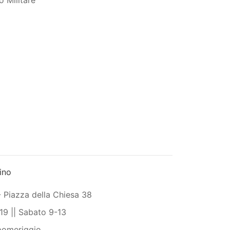
o Militare
ino
- Piazza della Chiesa 38
19 || Sabato 9-13
 pomeriggio