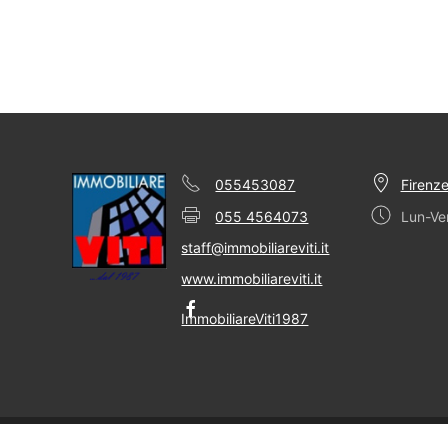
055453087
Firenze
055 4564073
Lun-Ve
staff@immobiliareviti.it
www.immobiliareviti.it
ImmobiliareViti1987