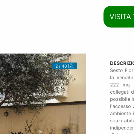
VISITA
DESCRIZI
2 / 40
3 / 40
Sesto Fior
la vendita
222 mq SU
collegati 
possibile 
l'accesso 
ambiente i
spazi abit
indipende