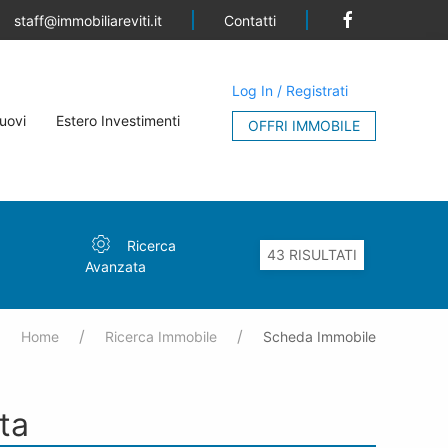
Contatti
staff@immobiliareviti.it
Log In / Registrati
uovi
Estero Investimenti
OFFRI IMMOBILE
Ricerca
Avanzata
Home
Ricerca Immobile
Scheda Immobile
ta