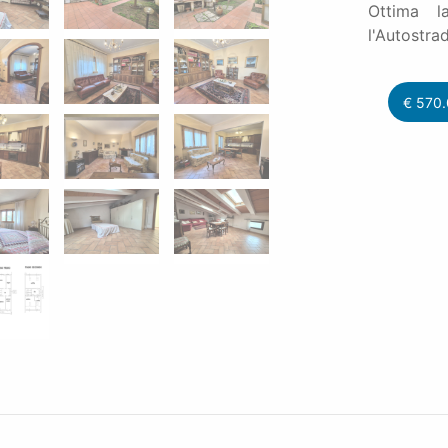
Ottima l
l'Autostra
€
570