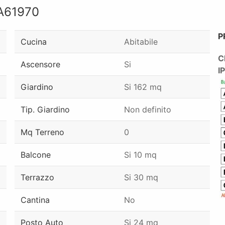
A61970
P
Cucina
Abitabile
C
Ascensore
Si
I
Giardino
Si 162 mq
Tip. Giardino
Non definito
Mq Terreno
0
Balcone
Si 10 mq
Terrazzo
Si 30 mq
Cantina
No
Posto Auto
Si 24 mq