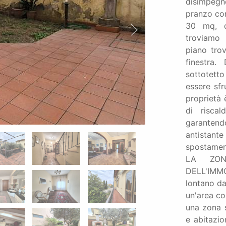
disimpegno
pranzo con
30 mq, d
troviamo 
piano tro
finestra
sottotett
essere sfr
proprietà 
di risca
garantendo
antistant
spostamen
LA ZON
DELL'IMMO
lontano da
un'area co
una zona s
e abitazio